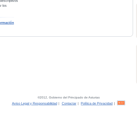
 descriptivos
r los
ormación
©2012, Gobierno del Principado de Asturias
Aviso Legal y Responsabilidad
|
Contactar
|
Política de Privacidad
|