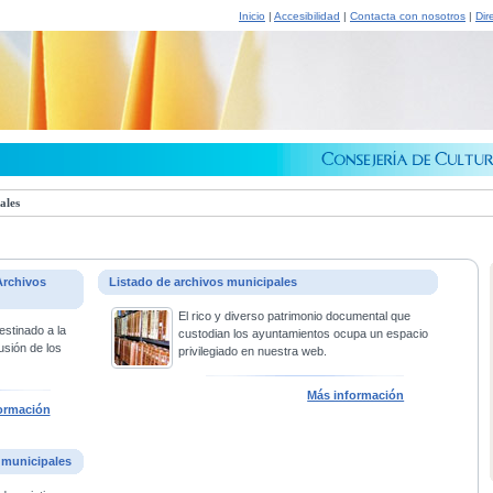
Inicio
|
Accesibilidad
|
Contacta con nosotros
|
Dir
ales
Archivos
Listado de archivos municipales
El rico y diverso patrimonio documental que
estinado a la
custodian los ayuntamientos ocupa un espacio
usión de los
privilegiado en nuestra web.
Más información
ormación
 municipales