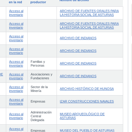
en la red
productor
Acceso al
ARCHIVO DE FUENTES ORALES PARA
inventario
LA HISTORIA SOCIAL DE ASTURIAS
Acceso al
ARCHIVO DE FUENTES ORALES PARA
inventario
LA HISTORIA SOCIAL DE ASTURIAS
Acceso al
ARCHIVO DE INDIANOS
inventario
Acceso al
ARCHIVO DE INDIANOS
inventario
Acceso al
Familias y
ARCHIVO DE INDIANOS
inventario
Personas
DE
Acceso al
Asociaciones y
ARCHIVO DE INDIANOS
inventario
Fundaciones
Acceso al
Sector de la
ARCHIVO HISTÓRICO DE HUNOSA
inventario
Minería
Acceso al
Empresas
IZAR CONSTRUCCIONES NAVALES
inventario
Administración
Acceso al
MUSEO ARQUEOLÓGICO DE
Central
inventario
ASTURIAS
Delegada
Acceso al
Empresas
MUSEO DEL PUEBLO DE ASTURIAS