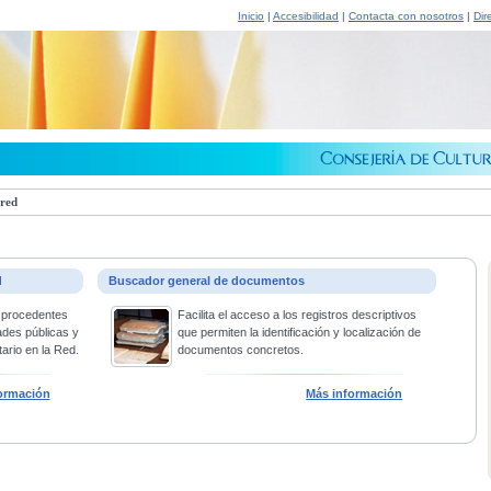
Inicio
|
Accesibilidad
|
Contacta con nosotros
|
Dir
 red
d
Buscador general de documentos
 procedentes
Facilita el acceso a los registros descriptivos
ades públicas y
que permiten la identificación y localización de
ario en la Red.
documentos concretos.
ormación
Más información