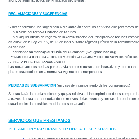
archivos administrativos del Principado de Asturias.
RECLAMACIONES Y SUGERENCIAS
Si desea formular una sugerencia o reclamación sobre los servicios que prestamos de
- En la Sede del Archivo Histórico de Asturias
- En cualquier oficina de registro de la Administración del Principado de Asturias establ
artículo 8 de la Ley 2/1995, de 13 de marzo, sobre régimen jurídico de la Administració
de Asturias.
- Escribiendo su mensaje al “Buzón del ciudadano” (SAC@asturias.org).
- Enviando una carta a la Oficina de Atención Ciudadana Edificio de Servicios Múltiples
Aranda, 2 Planta Plaza 33005 Oviedo.
Las reclamaciones hechas por esta vía no son recursos administrativos y, por lo tanto,
plazos establecidos en la normativa vigente para interponerlos.
MEDIDAS DE SUBSANACIÓN
(en caso de incumplimiento de los compromisos)
Se estudiarán las reclamaciones y quejas relativas al incumplimiento de los compromis
a través de esta carta, estudiando los motivos de las mismas y formas de resolución e
usuario sobre las posibles medidas de subsanación.
SERVICIOS QUE PRESTAMOS
INFORMACIÓN Y ASESORAMIENTO SOBRE ACCESO Y SERVICIOS
Información general de manera presencial o a distancia sobre el acceso, l