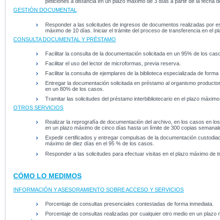
peticiones a distancia en un plazo máximo de 3 días a partir de la fecha d
GESTIÓN DOCUMENTAL
Responder a las solicitudes de ingresos de documentos realizadas por esa
máximo de 10 días. Iniciar el trámite del proceso de transferencia en el 
CONSULTA DOCUMENTAL Y PRÉSTAMO
Facilitar la consulta de la documentación solicitada en un 95% de los cas
Facilitar el uso del lector de microformas, previa reserva.
Facilitar la consulta de ejemplares de la biblioteca especializada de forma
Entregar la documentación solicitada en préstamo al organismo productor
en un 80% de los casos.
Tramitar las solicitudes del préstamo interbibliotecario en el plazo máximo
OTROS SERVICIOS
Realizar la reprografía de documentación del archivo, en los casos en los
en un plazo máximo de cinco días hasta un límite de 300 copias semanale
Expedir certificados y entregar compulsas de la documentación custodiada
máximo de diez días en el 95 % de los casos.
Responder a las solicitudes para efectuar visitas en el plazo máximo de t
CÓMO LO MEDIMOS
INFORMACIÓN Y ASESORAMIENTO SOBRE ACCESO Y SERVICIOS
Porcentaje de consultas presenciales contestadas de forma inmediata.
Porcentaje de consultas realizadas por cualquier otro medio en un plazo má