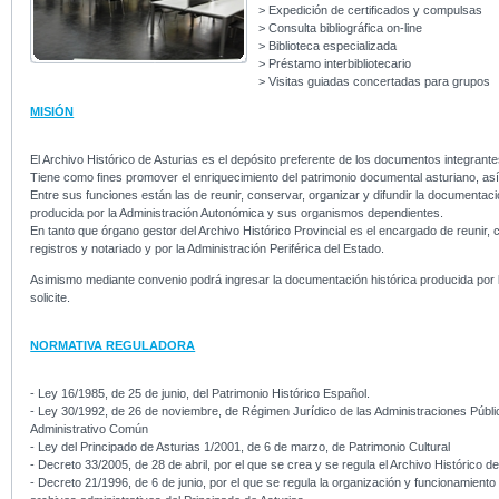
> Expedición de certificados y compulsas
> Consulta bibliográfica on-line
> Biblioteca especializada
> Préstamo interbibliotecario
> Visitas guiadas concertadas para grupos
MISIÓN
El Archivo Histórico de Asturias es el depósito preferente de los documentos integrantes
Tiene como fines promover el enriquecimiento del patrimonio documental asturiano, así 
Entre sus funciones están las de reunir, conservar, organizar y difundir la documenta
producida por la Administración Autonómica y sus organismos dependientes.
En tanto que órgano gestor del Archivo Histórico Provincial es el encargado de reunir, 
registros y notariado y por la Administración Periférica del Estado.
Asimismo mediante convenio podrá ingresar la documentación histórica producida por las
solicite.
NORMATIVA REGULADORA
- Ley 16/1985, de 25 de junio, del Patrimonio Histórico Español.
- Ley 30/1992, de 26 de noviembre, de Régimen Jurídico de las Administraciones Públi
Administrativo Común
- Ley del Principado de Asturias 1/2001, de 6 de marzo, de Patrimonio Cultural
- Decreto 33/2005, de 28 de abril, por el que se crea y se regula el Archivo Histórico de
- Decreto 21/1996, de 6 de junio, por el que se regula la organización y funcionamiento