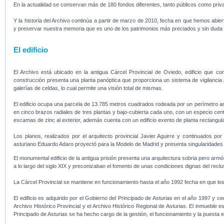
En la actualidad se conservan más de 180 fondos diferentes, tanto públicos como priva
Y la historia del Archivo continúa a partir de marzo de 2010, fecha en que hemos abierto
y preservar nuestra memoria que es uno de los patrimonios más preciados y sin duda
El edificio
El Archivo está ubicado en la antigua Cárcel Provincial de Oviedo, edificio que 
construcción presenta una planta panóptica que proporciona un sistema de vigilancia p
galerías de celdas, lo cual permite una visión total de mismas.
El edificio ocupa una parcela de 13.785 metros cuadrados rodeada por un perímetro amu
en cinco brazos radiales de tres plantas y bajo-cubierta cada uno, con un especio ce
escamas de zinc al exterior, además cuenta con un edificio exento de planta rectangula
Los planos, realizados por el arquitecto provincial Javier Aguirre y continuados p
asturiano Eduardo Adaro proyectó para la Modelo de Madrid y presenta singularidades 
El monumental edificio de la antigua prisión presenta una arquitectura sobria pero armóni
a lo largo del siglo XIX y preconizaban el fomento de unas condiciones dignas del reclus
La Cárcel Provincial se mantiene en funcionamiento hasta el año 1992 fecha en que los 
El edificio es adquirido por el Gobierno del Principado de Asturias en el año 1997 y c
Archivo Histórico Provincial y el Archivo Histórico Regional de Asturias. El inmueble
Principado de Asturias se ha hecho cargo de la gestión, el funcionamiento y la puesta 