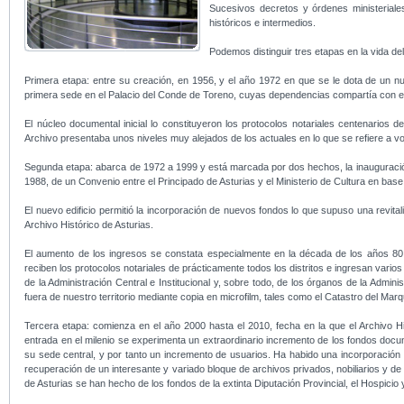
Sucesivos decretos y órdenes ministeriale
históricos e intermedios.
Podemos distinguir tres etapas en la vida del
Primera etapa: entre su creación, en 1956, y el año 1972 en que se le dota de un n
primera sede en el Palacio del Conde de Toreno, cuyas dependencias compartía con el In
El núcleo documental inicial lo constituyeron los protocolos notariales centenarios d
Archivo presentaba unos niveles muy alejados de los actuales en lo que se refiere a
Segunda etapa: abarca de 1972 a 1999 y está marcada por dos hechos, la inauguración
1988, de un Convenio entre el Principado de Asturias y el Ministerio de Cultura en base
El nuevo edificio permitió la incorporación de nuevos fondos lo que supuso una revital
Archivo Histórico de Asturias.
El aumento de los ingresos se constata especialmente en la década de los años 80,
reciben los protocolos notariales de prácticamente todos los distritos e ingresan var
de la Administración Central e Institucional y, sobre todo, de los órganos de la Admi
fuera de nuestro territorio mediante copia en microfilm, tales como el Catastro del Ma
Tercera etapa: comienza en el año 2000 hasta el 2010, fecha en la que el Archivo His
entrada en el milenio se experimenta un extraordinario incremento de los fondos docu
su sede central, y por tanto un incremento de usuarios. Ha habido una incorporació
recuperación de un interesante y variado bloque de archivos privados, nobiliarios y de
de Asturias se han hecho de los fondos de la extinta Diputación Provincial, el Hospicio 