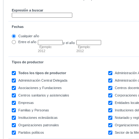
Expresión a buscar
Fechas
Cualquier año
Entre
el año
y el año
Ejemplo:
Ejemplo:
2012
2012
Tipos de productor
Todos los tipos de productor
Administración
Administración Central Delegada
Administración d
Asociaciones y Fundaciones
Centros docent
Centros sanitarios y asistenciales
Corporaciones 
Empresas
Entidades local
Familias y Personas
Instituciones d
Instituciones eclesiásticas
Notariado y regi
Organizaciones patronales
Organizaciones 
Partidos políticos
Sector de la Min