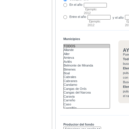
En el
año
Ejemplo:
2012
Entre
el año
y el año
Ejemplo:
E
2012
20
Municipios
A
Pue
Tod
bus
Ele
puls
con 
Bus
Ele
puls
el r
Productor del fondo