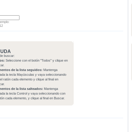
jemplo:
12
YUDA
de buscar:
os:
Seleccione con el botón "Todos" y clique en
car.
mentos de la lista seguidos:
Mantenga
ada la tecla Mayúsculas y vaya seleccionando
el ratón cada elemento y clique al final en
car.
mentos de la lista salteados:
Mantenga
ada la tecla Control y vaya seleccionando con
atón cada elemento, y clique al final en Buscar.