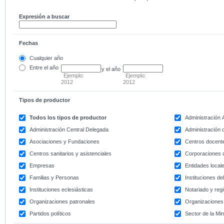
Expresión a buscar
Fechas
Cualquier año
Entre
el año
y el año
Ejemplo:
Ejemplo:
2012
2012
Tipos de productor
Todos los tipos de productor
Administración
Administración Central Delegada
Administración d
Asociaciones y Fundaciones
Centros docent
Centros sanitarios y asistenciales
Corporaciones 
Empresas
Entidades local
Familias y Personas
Instituciones d
Instituciones eclesiásticas
Notariado y regi
Organizaciones patronales
Organizaciones 
Partidos políticos
Sector de la Min