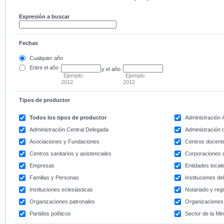
Expresión a buscar
Fechas
Cualquier año
Entre
el año
y el año
Ejemplo:
Ejemplo:
2012
2012
Tipos de productor
Todos los tipos de productor
Administración
Administración Central Delegada
Administración d
Asociaciones y Fundaciones
Centros docent
Centros sanitarios y asistenciales
Corporaciones 
Empresas
Entidades local
Familias y Personas
Instituciones d
Instituciones eclesiásticas
Notariado y regi
Organizaciones patronales
Organizaciones 
Partidos políticos
Sector de la Min