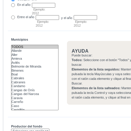
En el
año
Ejemplo:
2012
Entre
el año
y el año
Ejemplo:
Ejemplo:
2012
2012
Municipios
AYUDA
Puede buscar:
Todos:
Seleccione con el botón "Todos" y
buscar.
Elementos de la lista seguidos:
Mante
pulsada la tecla Mayúsculas y vaya sele
con el ratón cada elemento y clique al fina
Buscar.
Elementos de la lista salteados:
Mante
pulsada la tecla Control y vaya seleccio
el ratón cada elemento, y clique al final e
Productor del fondo