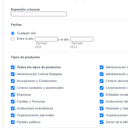
Expresión a buscar
Fechas
Cualquier año
Entre
el año
y el año
Ejemplo:
Ejemplo:
2012
2012
Tipos de productor
Todos los tipos de productor
Administración
Administración Central Delegada
Administración d
Asociaciones y Fundaciones
Centros docent
Centros sanitarios y asistenciales
Corporaciones 
Empresas
Entidades local
Familias y Personas
Instituciones d
Instituciones eclesiásticas
Notariado y regi
Organizaciones patronales
Organizaciones 
Partidos políticos
Sector de la Min