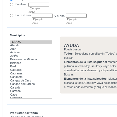
En el
año
Ejemplo:
2012
Entre
el año
y el año
Ejemplo:
Ejemplo:
2012
2012
Municipios
AYUDA
Puede buscar:
Todos:
Seleccione con el botón "Todos" y
buscar.
Elementos de la lista seguidos:
Mante
pulsada la tecla Mayúsculas y vaya sele
con el ratón cada elemento y clique al fina
Buscar.
Elementos de la lista salteados:
Mante
pulsada la tecla Control y vaya seleccio
el ratón cada elemento, y clique al final e
Productor del fondo