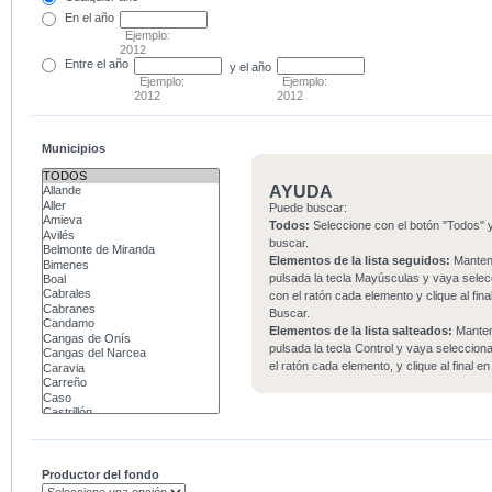
En el
año
Ejemplo:
2012
Entre
el año
y el año
Ejemplo:
Ejemplo:
2012
2012
Municipios
AYUDA
Puede buscar:
Todos:
Seleccione con el botón "Todos" y
buscar.
Elementos de la lista seguidos:
Mante
pulsada la tecla Mayúsculas y vaya sele
con el ratón cada elemento y clique al fina
Buscar.
Elementos de la lista salteados:
Mante
pulsada la tecla Control y vaya seleccio
el ratón cada elemento, y clique al final e
Productor del fondo