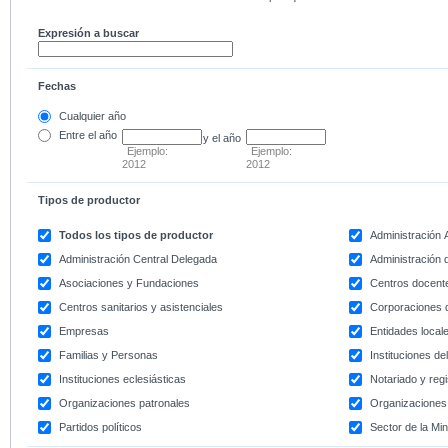
Expresión a buscar
Fechas
Cualquier año
Entre
el año
y el año
Ejemplo:
Ejemplo:
2012
2012
Tipos de productor
Todos los tipos de productor
Administración
Administración Central Delegada
Administración d
Asociaciones y Fundaciones
Centros docent
Centros sanitarios y asistenciales
Corporaciones 
Empresas
Entidades local
Familias y Personas
Instituciones d
Instituciones eclesiásticas
Notariado y regi
Organizaciones patronales
Organizaciones 
Partidos políticos
Sector de la Min