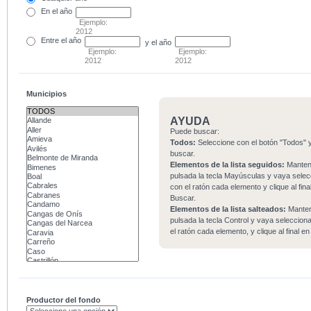
En el
año
Ejemplo:
2012
Entre
el año
y el año
Ejemplo:
Ejemplo:
2012
2012
Municipios
AYUDA
Puede buscar:
Todos:
Seleccione con el botón "Todos" y
buscar.
Elementos de la lista seguidos:
Mante
pulsada la tecla Mayúsculas y vaya sele
con el ratón cada elemento y clique al fina
Buscar.
Elementos de la lista salteados:
Mante
pulsada la tecla Control y vaya seleccio
el ratón cada elemento, y clique al final e
Productor del fondo