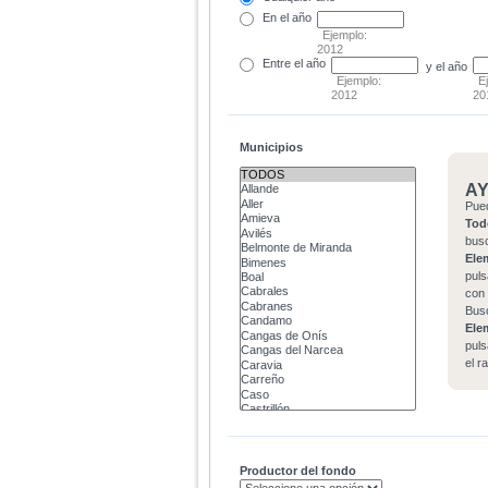
En el
año
Ejemplo:
2012
Entre
el año
y el año
Ejemplo:
E
2012
20
Municipios
A
Pue
Tod
bus
Ele
puls
con 
Bus
Ele
puls
el r
Productor del fondo