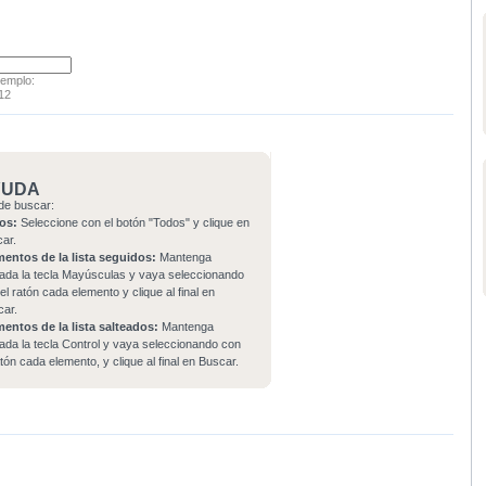
jemplo:
12
YUDA
de buscar:
os:
Seleccione con el botón "Todos" y clique en
car.
mentos de la lista seguidos:
Mantenga
ada la tecla Mayúsculas y vaya seleccionando
el ratón cada elemento y clique al final en
car.
mentos de la lista salteados:
Mantenga
ada la tecla Control y vaya seleccionando con
atón cada elemento, y clique al final en Buscar.