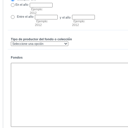
En el
año
Ejemplo:
2012
Entre
el año
y el año
Ejemplo:
Ejemplo:
2012
2012
Tipo de productor del fondo o colección
Fondos