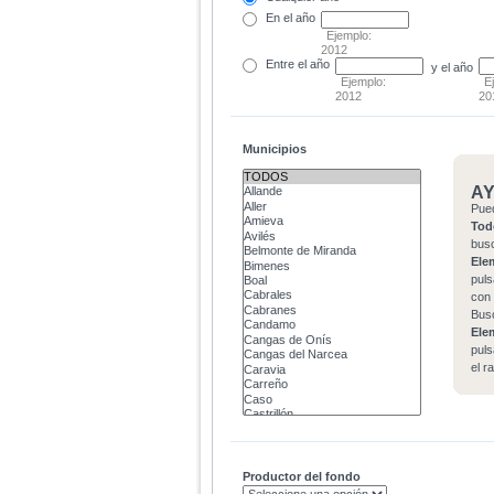
En el
año
Ejemplo:
2012
Entre
el año
y el año
Ejemplo:
E
2012
20
Municipios
A
Pue
Tod
bus
Ele
puls
con 
Bus
Ele
puls
el r
Productor del fondo