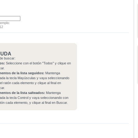
jemplo:
12
YUDA
de buscar:
os:
Seleccione con el botón "Todos" y clique en
car.
mentos de la lista seguidos:
Mantenga
ada la tecla Mayúsculas y vaya seleccionando
el ratón cada elemento y clique al final en
car.
mentos de la lista salteados:
Mantenga
ada la tecla Control y vaya seleccionando con
atón cada elemento, y clique al final en Buscar.