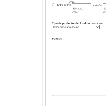
2012
Entre
el año
y el año
Ejemplo:
E
2012
20
Tipo de productor del fondo o colección
Fondos