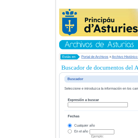
Estás en
Portal de Archivos
»
Archivo Histórico
Buscador de documentos del Ar
Buscador
Seleccione e introduzca la información en los ca
Expresión a buscar
Fechas
Cualquier año
En el
año
Ejemplo: