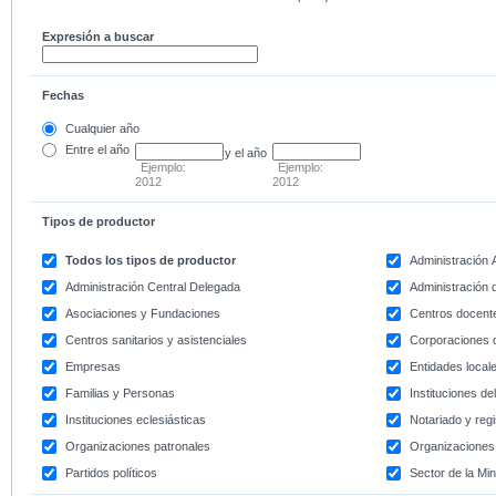
Expresión a buscar
Fechas
Cualquier año
Entre
el año
y el año
Ejemplo:
Ejemplo:
2012
2012
Tipos de productor
Todos los tipos de productor
Administración
Administración Central Delegada
Administración d
Asociaciones y Fundaciones
Centros docent
Centros sanitarios y asistenciales
Corporaciones 
Empresas
Entidades local
Familias y Personas
Instituciones d
Instituciones eclesiásticas
Notariado y regi
Organizaciones patronales
Organizaciones 
Partidos políticos
Sector de la Min