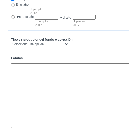
En el
año
Ejemplo:
2012
Entre
el año
y el año
Ejemplo:
Ejemplo:
2012
2012
Tipo de productor del fondo o colección
Fondos