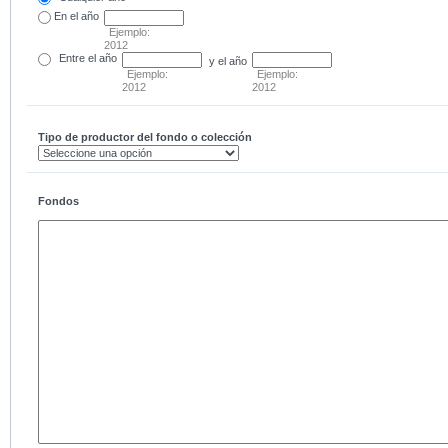
En el
año
Ejemplo:
2012
Entre
el año
y el año
Ejemplo:
Ejemplo:
2012
2012
Tipo de productor del fondo o colección
Fondos