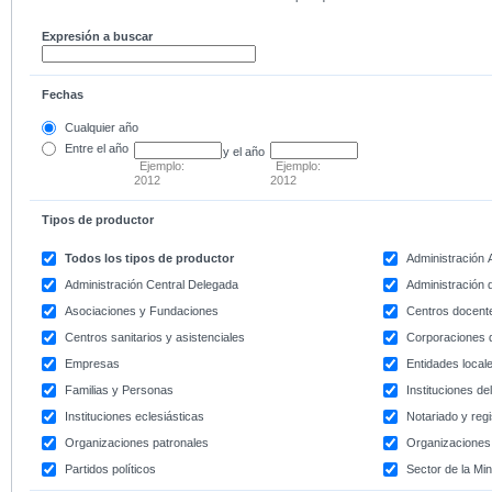
Expresión a buscar
Fechas
Cualquier año
Entre
el año
y el año
Ejemplo:
Ejemplo:
2012
2012
Tipos de productor
Todos los tipos de productor
Administración
Administración Central Delegada
Administración d
Asociaciones y Fundaciones
Centros docent
Centros sanitarios y asistenciales
Corporaciones 
Empresas
Entidades local
Familias y Personas
Instituciones d
Instituciones eclesiásticas
Notariado y regi
Organizaciones patronales
Organizaciones 
Partidos políticos
Sector de la Min