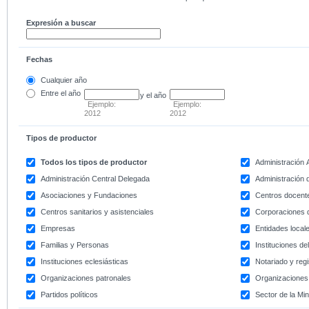
Expresión a buscar
Fechas
Cualquier año
Entre
el año
y el año
Ejemplo:
Ejemplo:
2012
2012
Tipos de productor
Todos los tipos de productor
Administración
Administración Central Delegada
Administración d
Asociaciones y Fundaciones
Centros docent
Centros sanitarios y asistenciales
Corporaciones 
Empresas
Entidades local
Familias y Personas
Instituciones d
Instituciones eclesiásticas
Notariado y regi
Organizaciones patronales
Organizaciones 
Partidos políticos
Sector de la Min