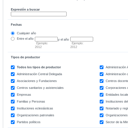
Expresión a buscar
Fechas
Cualquier año
Entre
el año
y el año
Ejemplo:
Ejemplo:
2012
2012
Tipos de productor
Todos los tipos de productor
Administración
Administración Central Delegada
Administración d
Asociaciones y Fundaciones
Centros docent
Centros sanitarios y asistenciales
Corporaciones 
Empresas
Entidades local
Familias y Personas
Instituciones d
Instituciones eclesiásticas
Notariado y regi
Organizaciones patronales
Organizaciones 
Partidos políticos
Sector de la Min