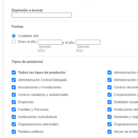
Expresión a buscar
Fechas
Cualquier año
Entre
el año
y el año
Ejemplo:
Ejemplo:
2012
2012
Tipos de productor
Todos los tipos de productor
Administración
Administración Central Delegada
Administración d
Asociaciones y Fundaciones
Centros docent
Centros sanitarios y asistenciales
Corporaciones 
Empresas
Entidades local
Familias y Personas
Instituciones d
Instituciones eclesiásticas
Notariado y regi
Organizaciones patronales
Organizaciones 
Partidos políticos
Sector de la Min