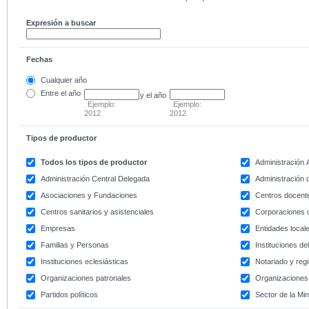
Expresión a buscar
Fechas
Cualquier año
Entre
el año
y el año
Ejemplo:
Ejemplo:
2012
2012
Tipos de productor
Todos los tipos de productor
Administración
Administración Central Delegada
Administración d
Asociaciones y Fundaciones
Centros docent
Centros sanitarios y asistenciales
Corporaciones 
Empresas
Entidades local
Familias y Personas
Instituciones d
Instituciones eclesiásticas
Notariado y regi
Organizaciones patronales
Organizaciones 
Partidos políticos
Sector de la Min