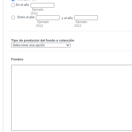
En el
año
Ejemplo:
2012
Entre
el año
y el año
Ejemplo:
Ejemplo:
2012
2012
Tipo de productor del fondo o colección
Fondos