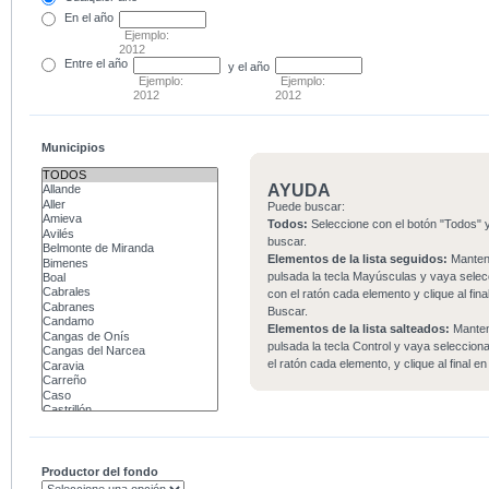
En el
año
Ejemplo:
2012
Entre
el año
y el año
Ejemplo:
Ejemplo:
2012
2012
Municipios
AYUDA
Puede buscar:
Todos:
Seleccione con el botón "Todos" y
buscar.
Elementos de la lista seguidos:
Mante
pulsada la tecla Mayúsculas y vaya sele
con el ratón cada elemento y clique al fina
Buscar.
Elementos de la lista salteados:
Mante
pulsada la tecla Control y vaya seleccio
el ratón cada elemento, y clique al final e
Productor del fondo